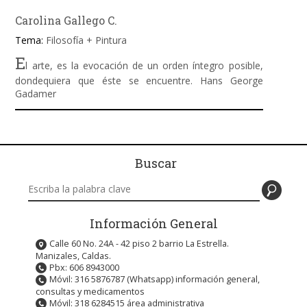
Carolina Gallego C.
Tema:
Filosofía + Pintura
E
l arte, es la evocación de un orden íntegro posible,
dondequiera que éste se encuentre. Hans George
Gadamer
Buscar
Buscar en este sitio
Información General
Calle 60 No. 24A - 42 piso 2 barrio La Estrella.
Manizales, Caldas.
Pbx: 606 8943000
Móvil: 316 5876787 (Whatsapp) información general,
consultas y medicamentos
Móvil: 318 6284515 área administrativa