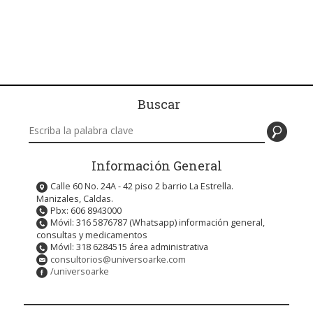
Buscar
Buscar en este sitio
Información General
Calle 60 No. 24A - 42 piso 2 barrio La Estrella.
Manizales, Caldas.
Pbx: 606 8943000
Móvil: 316 5876787 (Whatsapp) información general,
consultas y medicamentos
Móvil: 318 6284515 área administrativa
consultorios@universoarke.com
/universoarke