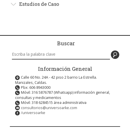
Estudios de Caso
Buscar
Buscar en este sitio
Información General
Calle 60 No. 24A - 42 piso 2 barrio La Estrella.
Manizales, Caldas.
Pbx: 606 8943000
Móvil: 316 5876787 (Whatsapp) información general,
consultas y medicamentos
Móvil: 318 6284515 área administrativa
consultorios@universoarke.com
/universoarke