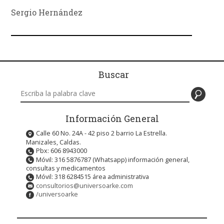
Sergio Hernández
Buscar
Buscar en este sitio
Información General
Calle 60 No. 24A - 42 piso 2 barrio La Estrella.
Manizales, Caldas.
Pbx: 606 8943000
Móvil: 316 5876787 (Whatsapp) información general,
consultas y medicamentos
Móvil: 318 6284515 área administrativa
consultorios@universoarke.com
/universoarke