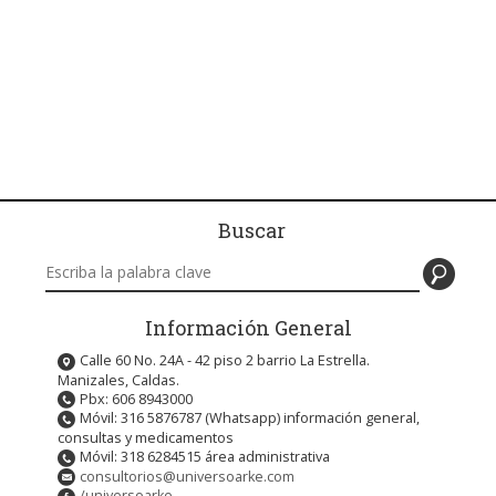
Buscar
Buscar en este sitio
Información General
Calle 60 No. 24A - 42 piso 2 barrio La Estrella.
Manizales, Caldas.
Pbx: 606 8943000
Móvil: 316 5876787 (Whatsapp) información general,
consultas y medicamentos
Móvil: 318 6284515 área administrativa
consultorios@universoarke.com
/universoarke