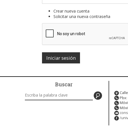
Crear nueva cuenta
Solicitar una nueva contraseña
Buscar
Buscar en este sitio
Calle
Pbx:
Móvi
Móvi
cons
/uni