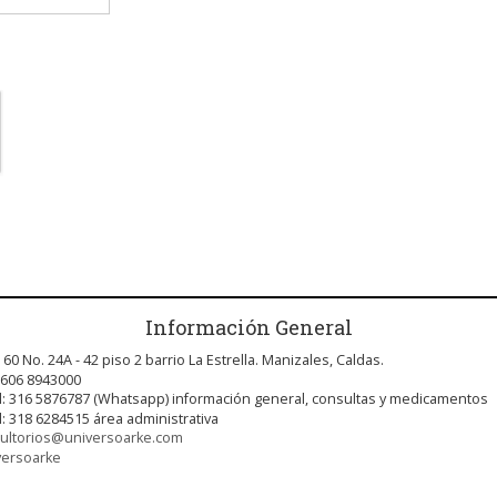
Información General
 60 No. 24A - 42 piso 2 barrio La Estrella. Manizales, Caldas.
 606 8943000
l: 316 5876787 (Whatsapp) información general, consultas y medicamentos
l: 318 6284515 área administrativa
ultorios@universoarke.com
versoarke