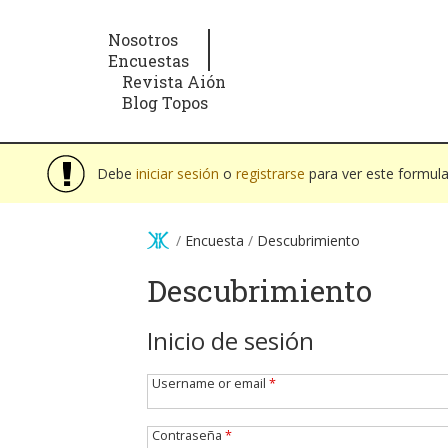
Pasar al contenido principal
Nosotros
Encuestas
Revista Aión
Blog Topos
Mensaje de advertencia
Debe
iniciar sesión
o
registrarse
para ver este formula
/
Encuesta
/
Descubrimiento
Descubrimiento
Inicio de sesión
Username or email
*
Contraseña
*