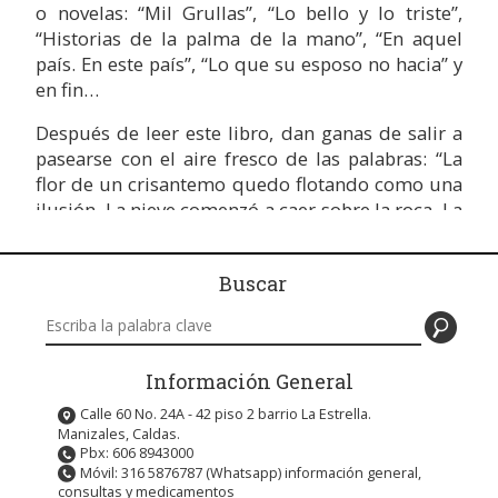
o novelas: “Mil Grullas”, “Lo bello y lo triste”,
“Historias de la palma de la mano”, “En aquel
país. En este país”, “Lo que su esposo no hacia” y
en fin…
Después de leer este libro, dan ganas de salir a
pasearse con el aire fresco de las palabras: “La
flor de un crisantemo quedo flotando como una
ilusión. La nieve comenzó a caer sobre la roca. La
roca y el crisantemo se tiñeron de la misma
blancura. Se hizo imposible percibir la flor.
Buscar
Después el gris ceniza del crepúsculo lo envolvió
todo: la nieve, la roca, el crisantemo”
Buscar en este sitio
–El crisantemo en la roca- (Pág. 108)
Información General
Los cuentos aquí reunidos bajo selección del
Calle 60 No. 24A - 42 piso 2 barrio La Estrella.
mismo autor, demuestran que la creatividad es
Manizales, Caldas.
un asunto de ojos atentos y oídos inteligentes.
Pbx: 606 8943000
Móvil: 316 5876787 (Whatsapp) información general,
Las historias de este libro parecen salir de
consultas y medicamentos