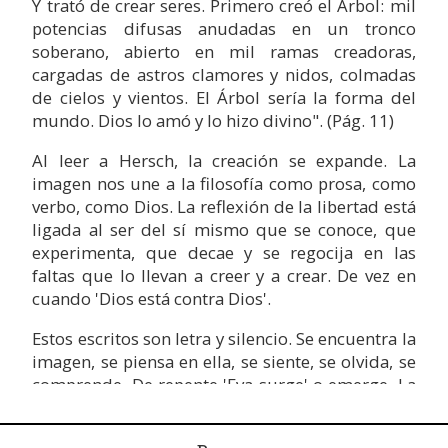
Y trató de crear seres. Primero creó el Árbol: mil
potencias difusas anudadas en un tronco
soberano, abierto en mil ramas creadoras,
cargadas de astros clamores y nidos, colmadas
de cielos y vientos. El Árbol sería la forma del
mundo. Dios lo amó y lo hizo divino". (Pág. 11)
Al leer a Hersch, la creación se expande. La
imagen nos une a la filosofía como prosa, como
verbo, como Dios. La reflexión de la libertad está
ligada al ser del sí mismo que se conoce, que
experimenta, que decae y se regocija en las
faltas que lo llevan a creer y a crear. De vez en
cuando 'Dios está contra Dios'.
Estos escritos son letra y silencio. Se encuentra la
imagen, se piensa en ella, se siente, se olvida, se
comprende. De repente 'Eva surge' o emerge. La
Eva que aquí se presenta, nos llega de la piedra,
no de la arcilla. En su eternidad 'Eva coge la