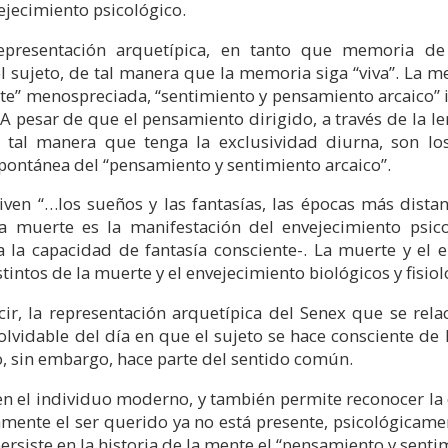
vejecimiento psicológico.
representación arquetípica, en tanto que memoria de
 sujeto, de tal manera que la memoria siga “viva”. La m
nte” menospreciada, “sentimiento y pensamiento arcaico” i
. A pesar de que el pensamiento dirigido, a través de la 
e tal manera que tenga la exclusividad diurna, son los
spontánea del “pensamiento y sentimiento arcaico”.
iven “…los sueños y las fantasías, las épocas más distan
 muerte es la manifestación del envejecimiento psico
la capacidad de fantasía consciente-. La muerte y el 
stintos de la muerte y el envejecimiento biológicos y fisiol
cir, la representación arquetípica del Senex que se rela
lvidable del día en que el sujeto se hace consciente de 
 sin embargo, hace parte del sentido común.
en el individuo moderno, y también permite reconocer la 
amente el ser querido ya no está presente, psicológicamen
ersiste en la historia de la mente el “pensamiento y senti