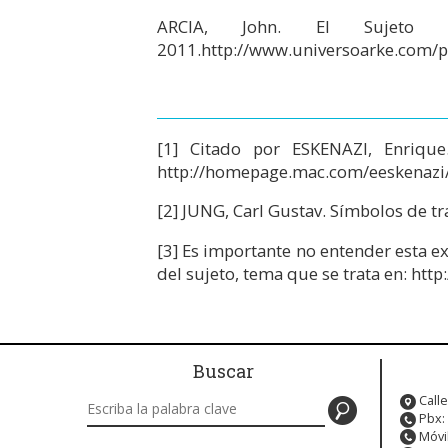
ARCIA, John. El Sujeto [
2011.
http://www.universoarke.com/por
[1]
Citado por ESKENAZI, Enrique
http://homepage.mac.com/eeskenazi
[2]
JUNG, Carl Gustav. Símbolos de tra
[3]
Es importante no entender esta exp
del sujeto, tema que se trata en:
http
Buscar
Buscar en este sitio
Calle
Pbx:
Móvi