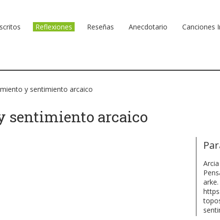
scritos
Reflexiones
Reseñas
Anecdotario
Canciones I
miento y sentimiento arcaico
 sentimiento arcaico
Par
Arcia
Pens
arke.
http
topo
senti