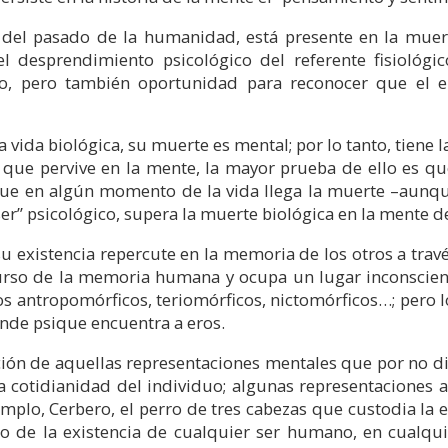
r del pasado de la humanidad, está presente en la muer
 desprendimiento psicológico del referente fisiológico
do, pero también oportunidad para reconocer que el en
 vida biológica, su muerte es mental; por lo tanto, tiene l
o que pervive en la mente, la mayor prueba de ello es 
e que en algún momento de la vida llega la muerte –aunq
er” psicológico, supera la muerte biológica en la mente d
u existencia repercute en la memoria de los otros a trav
urso de la memoria humana y ocupa un lugar inconscien
os antropomórficos, teriomórficos, nictomórficos…; pero
nde psique encuentra a eros.
ción de aquellas representaciones mentales que por no di
a cotidianidad del individuo; algunas representaciones a
jemplo, Cerbero, el perro de tres cabezas que custodia la
 de la existencia de cualquier ser humano, en cualqu