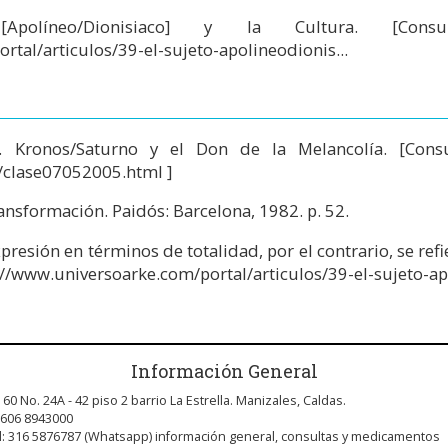
Apolíneo/Dionisiaco] y la Cultura. [C
tal/articulos/39-el-sujeto-apolineodionis...
. Kronos/Saturno y el Don de la Melancolía. [Con
/clase07052005.html
]
nsformación. Paidós: Barcelona, 1982. p. 52.
resión en términos de totalidad, por el contrario, se refi
://www.universoarke.com/portal/articulos/39-el-sujeto-ap
Información General
 60 No. 24A - 42 piso 2 barrio La Estrella. Manizales, Caldas.
 606 8943000
l: 316 5876787 (Whatsapp) información general, consultas y medicamentos