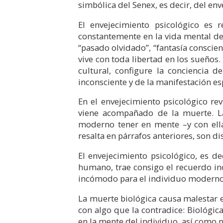
simbólica del Senex, es decir, del en
El envejecimiento psicológico es 
constantemente en la vida mental del
“pasado olvidado”, “fantasía conscie
vive con toda libertad en los sueños
cultural, configure la conciencia d
inconsciente y de la manifestación e
En el envejecimiento psicológico rev
viene acompañado de la muerte. La
moderno tener en mente –y con ella 
resalta en párrafos anteriores, son di
El envejecimiento psicológico, es de
humano, trae consigo el recuerdo ino
incómodo para el individuo moderno,
La muerte biológica causa malestar 
con algo que la contradice: Biológic
en la mente del individuo, así como p