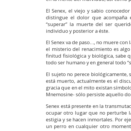
El Senex, el viejo y sabio conocedo
distingue el dolor que acompaña el
“superar” la muerte del ser queri
individuo y posterior a éste.
El Senex va de paso…, no muere con la
el misterio del renacimiento es alg
finitud fisiológica y biológica, sab
todo ser humano y en general todo “s
El sujeto no perece biológicamente, s
está muerto, actualmente es el disc
gracia que en el mito existan símbol
Mnemosine- sólo persiste aquello do
Senex está presente en la transmuta
ocupar otro lugar que no perturbe l
estigia y se hacen inmortales. Por e
un perro en cualquier otro momento