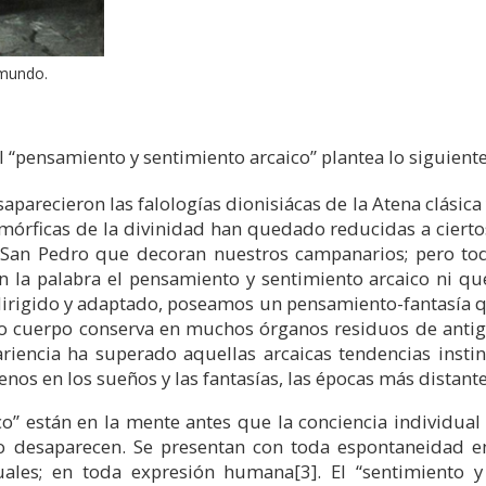
amundo.
l “pensamiento y sentimiento arcaico” plantea lo siguiente
saparecieron las falologías dionisiácas de la Atena clásica 
mórficas de la divinidad han quedado reducidas a cierto
o San Pedro que decoran nuestros campanarios; pero to
la palabra el pensamiento y sentimiento arcaico ni que, 
irigido y adaptado, poseamos un pensamiento-fantasía q
ro cuerpo conserva en muchos órganos residuos de antig
iencia ha superado aquellas arcaicas tendencias instint
enos en los sueños y las fantasías, las épocas más distante
o” están en la mente antes que la conciencia individual d
 desaparecen. Se presentan con toda espontaneidad en
ituales; en toda expresión humana
[3]
. El “sentimiento 