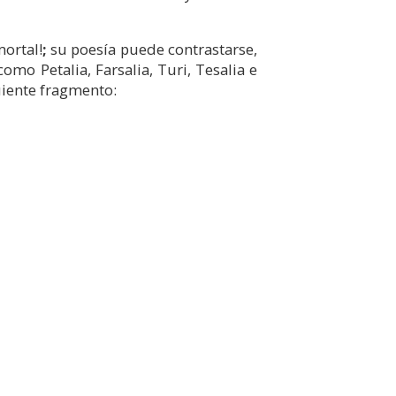
mortal!
;
su poesía puede contrastarse,
omo Petalia, Farsalia, Turi, Tesalia e
guiente fragmento: