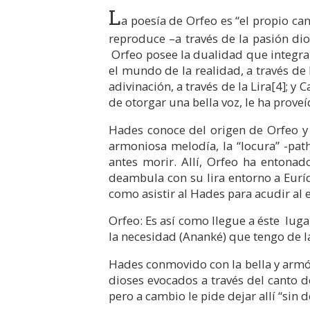
L
a poesía de Orfeo es “el propio can
reproduce –a través de la pasión di
Orfeo posee la dualidad que integra 
el mundo de la realidad, a través de 
adivinación, a través de la Lira
[4]
; y 
de otorgar una bella voz, le ha prove
Hades conoce del origen de Orfeo y 
armoniosa melodía, la “locura” -path
antes morir. Allí, Orfeo ha enton
deambula con su lira entorno a Eurí
como asistir al Hades para acudir al
Orfeo: Es así como llegue a éste lug
la necesidad (Ananké) que tengo de l
Hades conmovido con la bella y armón
dioses evocados a través del canto de
pero a cambio le pide dejar allí “sin 