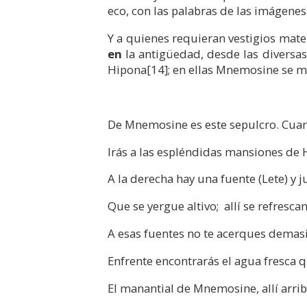
eco, con las palabras de las imáge
Y a quienes requieran vestigios mate
en
la antigüedad, desde las diversas 
Hipona
[14]
; en ellas Mnemosine se m
De Mnemosine es este sepulcro. Cuan
Irás a las espléndidas mansiones de 
A la derecha hay una fuente (Lete) y j
Que se yergue altivo; allí se refresca
A esas fuentes no te acerques demas
Enfrente encontrarás el agua fresca 
El manantial de Mnemosine, allí arri