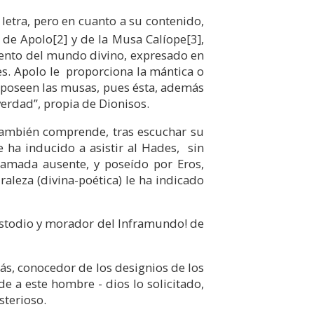
 letra, pero en cuanto a su contenido,
o de Apolo
[2]
y de la Musa Calíope
[3]
,
miento del mundo divino, expresado en
res. Apolo le proporciona la mántica o
e poseen las musas, pues ésta, además
verdad”, propia de Dionisos.
 también comprende, tras escuchar su
e ha inducido a asistir al Hades, sin
amada ausente, y poseído por Eros,
raleza (divina-poética) le ha indicado
custodio y morador del Inframundo! de
ás, conocedor de los designios de los
de a este hombre - dios lo solicitado,
sterioso.