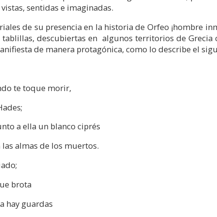
nes vistas, sentidas e imaginadas.
riales de su presencia en la historia de Orfeo ¡hombre in
tablillas, descubiertas en algunos territorios de Grecia c
anifiesta de manera protagónica, como lo describe el si
do te toque morir,
Hades;
unto a ella un blanco ciprés
n las almas de los muertos.
iado;
que brota
ba hay guardas