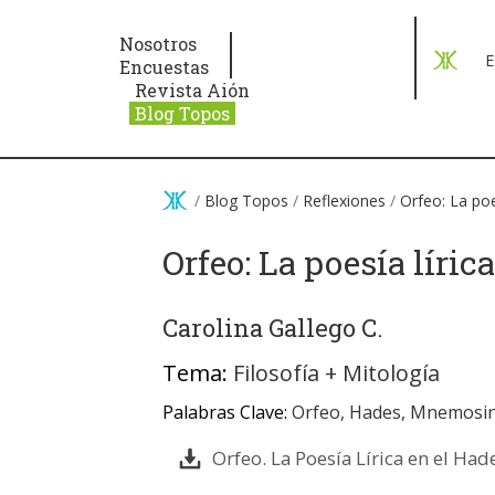
Pasar al contenido principal
Nosotros
E
Encuestas
Revista Aión
Blog Topos
/
Blog Topos
/
Reflexiones
/
Orfeo: La poe
Orfeo: La poesía líric
Carolina Gallego C.
Tema:
Filosofía
+
Mitología
Palabras Clave:
Orfeo
,
Hades
,
Mnemosi
Orfeo. La Poesía Lírica en el Had