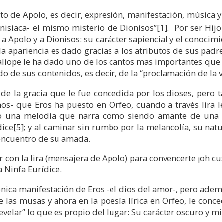
to de Apolo, es decir, expresión, manifestación, música y
onisiaca- el mismo misterio de Dionisos”
[1]
. Por ser Hij
a Apolo y a Dionisos: su carácter sapiencial y el conoci
la apariencia es dado gracias a los atributos de sus pad
Calíope le ha dado uno de los cantos mas importantes qu
ído de sus contenidos, es decir, de la “proclamación de la 
de la gracia que le fue concedida por los dioses, pero
os- que Eros ha puesto en Orfeo, cuando a través lira l
ado una melodía que narra como siendo amante de una 
dice
[5]
; y al caminar sin rumbo por la melancolía, su natu
 encuentro de su amada.
ar con la lira (mensajera de Apolo) para convencerte ¡oh 
a Ninfa Eurídice.
ica manifestación de Eros -el dios del amor-, pero adem
 las musas y ahora en la poesía lírica en Orfeo, le conce
develar” lo que es propio del lugar: Su carácter oscuro y mi