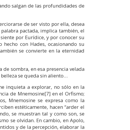
cuando salgan de las profundidades de
rciorarse de ser visto por ella, desea
 palabra pactada, implica también, el
iente por Eurídice, y por conocer su
cto hecho con Hades, ocasionando su
también se convierte en la eternidad
cia de sombra, en esa presencia velada
belleza se queda sin aliento…
e inquieta a explorar, no sólo en la
sencia de Mnemosine
[7]
en el Orfismo;
isos, Mnemosine se expresa como la
ciben estéticamente, hacen “arder el
undo, se muestran tal y como son, se
smo se olvidan. En cambio, en Apolo,
tidos y de la percepción, elaborar la