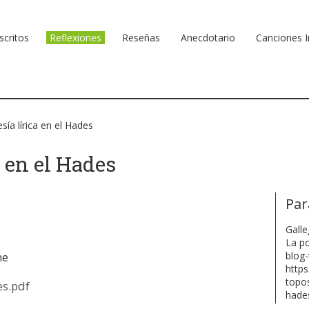
scritos
Reflexiones
Reseñas
Anecdotario
Canciones I
sía lírica en el Hades
a en el Hades
Par
Galle
La po
blog-
ne
http
topos
es.pdf
hades