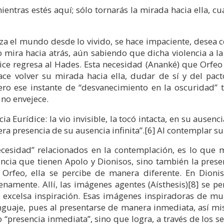
entras estés aquí; sólo tornarás la mirada hacia ella, 
a el mundo desde lo vivido, se hace impaciente, desea ce
o mira hacia atrás, aún sabiendo que dicha violencia a la
ce regresa al Hades. Esta necesidad (Ananké) que Orfeo s
ace volver su mirada hacia ella, dudar de sí y del pa
ro ese instante de “desvanecimiento en la oscuridad” 
 no envejece.
ia Eurídice: la vio invisible, la tocó intacta, en su ausen
a presencia de su ausencia infinita”.
[6]
Al contemplar su 
ecesidad” relacionados en la contemplación, es lo que m
luencia que tienen Apolo y Dionisos, sino también la pre
 Orfeo, ella se percibe de manera diferente. En Dion
enamente. Allí, las imágenes agentes (Aísthesis)
[8]
se per
al excelsa inspiración. Esas imágenes inspiradoras de m
nguaje, pues al presentarse de manera inmediata, así mi
presencia inmediata”, sino que logra, a través de los sen