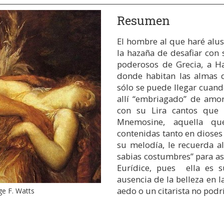
Resumen
El hombre al que haré alus
la hazaña de desafiar con
poderosos de Grecia, a Ha
donde habitan las almas d
sólo se puede llegar cuand
allí “embriagado” de amor
con su Lira cantos que
Mnemosine, aquella que
contenidas tanto en dioses
su melodía, le recuerda a
sabias costumbres” para as
Eurídice, pues ella es su
ausencia de la belleza en l
aedo o un citarista no podr
ge F. Watts