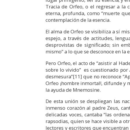
Tracia de Orfeo, o el regresar a la
eterna, profunda, como “muerte que e
contemplación de la esencia.
El alma de Orfeo se visibiliza a sí mi
espejo, a través de actitudes, leng
desprovistas de significado; sin em
mismo” a lo que se desconoce en la e
Pero Orfeo, el acto de “asistir al Had
sobre lo vivido” es cuestionado por 
desmesura”
[11]
que no reconoce “Apo
Orfeo ¡hombre inmortal!, difunde y ma
la ayuda de Mnemosine.
De esta unión se despliegan las nac
inmenso corazón al padre Zeus, cant
delicadas voces, cantaba “las orden
rapsodias, quien se hace visible a ot
lectores y escritores que encuentran 