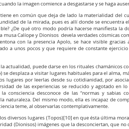
í, cuando la imagen comience a desgastarse y se haga ause
iene en común que deja de lado la materialidad del cu
fundidad de la mirada, pues es allí donde se encuentra e
sible? ¿De qué otro modo podría hacerse manifiesta la do
a musa Calíope y Dionisos devela verdades cósmicas como
ntona con la presencia Apolo, se hace visible gracias 
ado a unos pocos y que requiere de constante ejercicio
a actualidad, puede darse en los rituales chamánicos co
) se desplaza a visitar lugares habituales para el alma, má
os lugares por leerlas desde su cotidianidad, por asocia
ersidad de las experiencias se reducido y agotado en lo 
, la consciencia desconoce de las “normas y sabias co
la naturaleza. Del mismo modo, ella es incapaz de com
iencia teme, al observarlas contemplativamente.
 los diversos lugares (Topos)
[10]
en que ésta última mora
uridad (Dionisos) imágenes que la desconciertan, que no