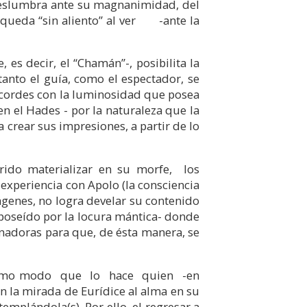
 deslumbra ante su magnanimidad, del
queda “sin aliento” al ver -ante la
 es decir, el “Chamán”-, posibilita la
anto el guía, como el espectador, se
(acordes con la luminosidad que posea
en el Hades - por la naturaleza que la
a crear sus impresiones, a partir de lo
rido materializar en su morfe, los
 experiencia con Apolo (la consciencia
ágenes, no logra develar su contenido
 poseído por la locura mántica- donde
minadoras para que, de ésta manera, se
l mismo modo que lo hace quien -en
n la mirada de Eurídice al alma en su
templándola(s). Por ello, el regresar a