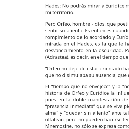
Hades: No podrás mirar a Eurídice mi
mi territorio.
Pero Orfeo, hombre - dios, que poetiz
sentir su aliento. Es entonces cuand
rompimiento de lo acordado y Eurídi
mirada en el Hades, es la que le h
desvanecimiento en la oscuridad. Pe
(Adrastea), es decir, en el tiempo que
“Orfeo no dejó de estar orientado hac
que no disimulaba su ausencia, que er
El “tiempo que no envejece” y la “n
historia de Orfeo y Eurídice la inf
pues en la doble manifestación de
“presencia inmediata” que se vive pl
alma” y “quedar sin aliento” ante t
olfatean, pero no pueden hacerse le
Mnemosine, no sólo se expresa como “