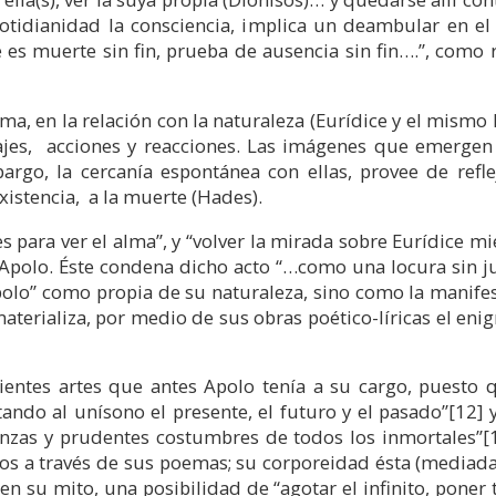
 cotidianidad la consciencia, implica un deambular en e
s muerte sin fin, prueba de ausencia sin fin….”, como re
sma, en la relación con la naturaleza (Eurídice y el mismo
uajes, acciones y reacciones. Las imágenes que emergen
bargo, la cercanía espontánea con ellas, provee de refle
xistencia, a la muerte (Hades).
es para ver el alma”, y “volver la mirada sobre Eurídice m
Apolo. Éste condena dicho acto “…como una locura sin ju
lo” como propia de su naturaleza, sino como la manifest
terializa, por medio de sus obras poético-líricas el eni
ientes artes que antes Apolo tenía a su cargo, puesto
ando al unísono el presente, el futuro y el pasado”
[12]
y
anzas y prudentes costumbres de todos los inmortales”
[
ros a través de sus poemas; su corporeidad ésta (mediada
en su mito, una posibilidad de “agotar el infinito, poner