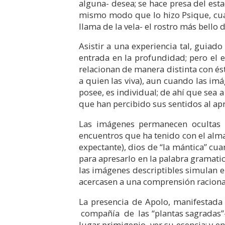
alguna- desea; se hace presa del es
mismo modo que lo hizo Psique, cua
llama de la vela- el rostro más bello 
Asistir a una experiencia tal, guiado
entrada en la profundidad; pero el 
relacionan de manera distinta con és
a quien las viva), aun cuando las imá
posee, es individual; de ahí que sea a
que han percibido sus sentidos al apr
Las imágenes permanecen ocultas -
encuentros que ha tenido con el alma 
expectante), dios de “la mántica” cu
para apresarlo en la palabra gramati
las imágenes descriptibles simulan el
acercasen a una comprensión racional
La presencia de Apolo, manifestad
compañía de las “plantas sagradas”- 
lugar primigenio, ver su esencia; y en