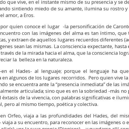
tado que vive, en el instante mismo de su presencia y se
ndo sintiendo miedo de su amante, ilumina su rostro y 
del amor, a Eros.
 por quien conoce el lugar -la personificación de Caronte,
encuentro con las imágenes del alma es tan íntimo, que t
tas, y extraen de aquellos lugares recuerdos diferentes 
genes sean las mismas. La consciencia expectante, hasta 
 través de la mirada hacia el alma, que la consciencia logr
eciar la belleza en la naturaleza.
en el Hades- al lenguaje; porque el lenguaje ha que
en algunos de los lugares recorridos. Pero quien vive la
ando se encuentra ante la “presencia inmediata” de las im
calmente articulada; sino que es en la sobriedad -más no
 éxtasis de la vivencia, con palabras significativas e ilu
, pero al mismo tiempo, poética y colectiva.
a en Orfeo, viaja a las profundidades del Hades, de
viaja a su encuentro, para reconocer en las imágenes o e
 ella(s), ver la suya propia (Dionisos)… y quedarse allí con