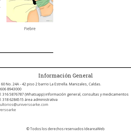
.
Fiebre
Información General
 60 No. 24A - 42 piso 2 barrio La Estrella. Manizales, Caldas.
 606 8943000
l: 316 5876787 (Whatsapp) información general, consultas y medicamentos
l: 318 6284515 área administrativa
ultorios@universoarke.com
versoarke
© Todos los derechos reservados IdeareaWeb