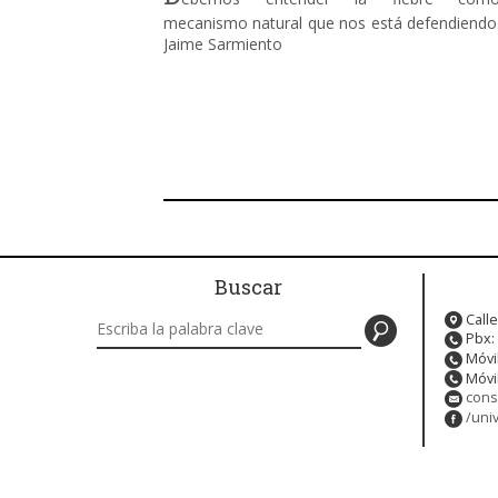
mecanismo natural que nos está defendiendo
Jaime Sarmiento
Buscar
Buscar en este sitio
Calle
Pbx:
Móvi
Móvi
cons
/uni