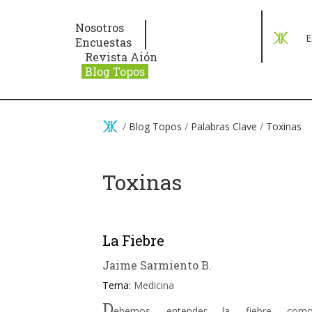
Pasar al contenido principal
Nosotros
E
Encuestas
Revista Aión
Blog Topos
/
Blog Topos
/
Palabras Clave
/
Toxinas
Toxinas
La Fiebre
Jaime Sarmiento B.
Tema:
Medicina
D
ebemos entender la fiebre com