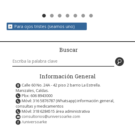
Para ojos tristes (seamos uno)
Buscar
Buscar en este sitio
Información General
Calle 60 No. 24A - 42 piso 2 barrio La Estrella.
Manizales, Caldas.
Pbx: 606 8943000
Móvil: 316 5876787 (Whatsapp) información general,
consultas y medicamentos
Móvil: 318 6284515 área administrativa
consultorios@universoarke.com
/universoarke